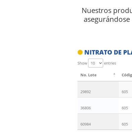
Nuestros produc
asegurándose d
NITRATO DE PLA
Show
entries
No. Lote
Códi
29892
605
36806
605
60984
605