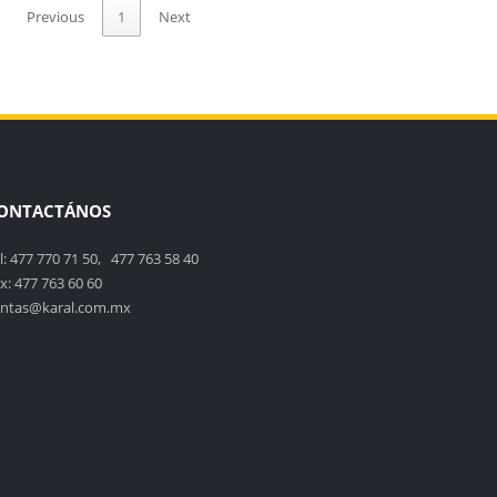
Previous
1
Next
ONTACTÁNOS
l: 477 770 71 50, 477 763 58 40
x: 477 763 60 60
ntas@karal.com.mx