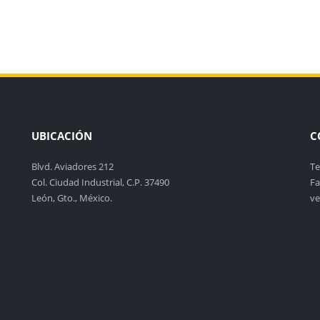
UBICACIÓN
C
Blvd. Aviadores 212
Te
Col. Ciudad Industrial, C.P. 37490
Fa
León, Gto., México.
ve