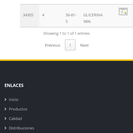
34305
4
56-81-
GLICERINA
5
98%
Showing 1 to 1 of 1 entries
Previous
1
Next
ENLACES
Inicio
Productos
Calidad
Distribuciones