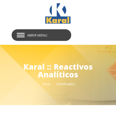
ABRIR MENU
Karal :: Reactivos
Analíticos
Inicio
Certificados