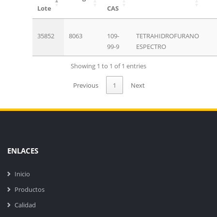
Lote
CAS
35852
8063
109-
TETRAHIDROFURANO
99-9
ESPECTRO
Showing 1 to 1 of 1 entries
Previous
1
Next
ENLACES
Inicio
Productos
Calidad