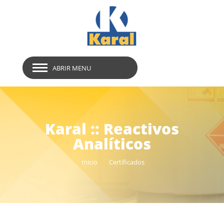
ABRIR MENU
Karal :: Reactivos
Analíticos
Inicio
Certificados