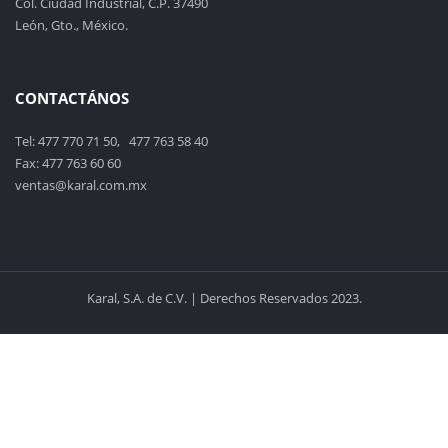
Col. Ciudad Industrial, C.P. 37490
León, Gto., México.
CONTACTÁNOS
Tel: 477 770 71 50, 477 763 58 40
Fax: 477 763 60 60
ventas@karal.com.mx
Karal, S.A. de C.V. | Derechos Reservados 2023.