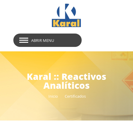
ABRIR MENU
Karal :: Reactivos
Analíticos
Inicio
Certificados