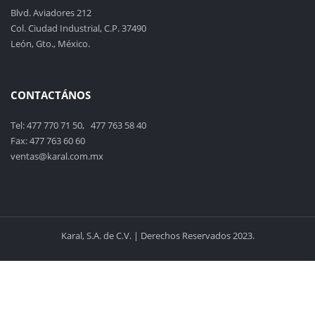
Blvd. Aviadores 212
Col. Ciudad Industrial, C.P. 37490
León, Gto., México.
CONTACTÁNOS
Tel: 477 770 71 50, 477 763 58 40
Fax: 477 763 60 60
ventas@karal.com.mx
Karal, S.A. de C.V. | Derechos Reservados 2023.