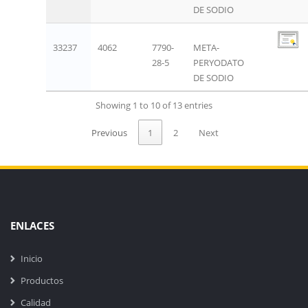
DE SODIO
33237
4062
7790-
META-
28-5
PERYODATO
DE SODIO
Showing 1 to 10 of 13 entries
Previous
1
2
Next
ENLACES
Inicio
Productos
Calidad