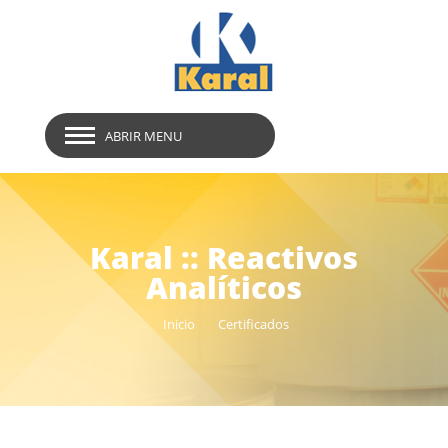
ABRIR MENU
Karal :: Reactivos
Analíticos
Inicio
Certificados