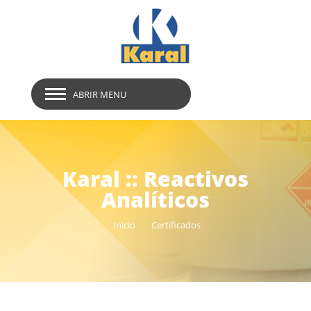
ABRIR MENU
Karal :: Reactivos
Analíticos
Inicio
Certificados