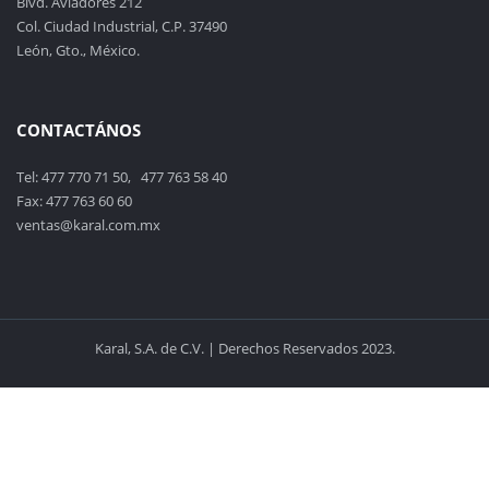
Blvd. Aviadores 212
Col. Ciudad Industrial, C.P. 37490
León, Gto., México.
CONTACTÁNOS
Tel: 477 770 71 50, 477 763 58 40
Fax: 477 763 60 60
ventas@karal.com.mx
Karal, S.A. de C.V. | Derechos Reservados 2023.