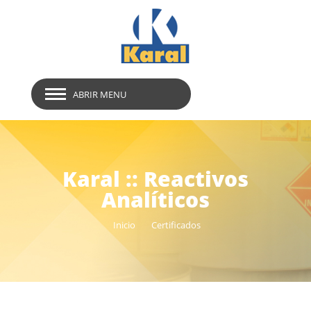
ABRIR MENU
Karal :: Reactivos
Analíticos
Inicio
Certificados