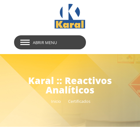
ABRIR MENU
Karal :: Reactivos
Analíticos
Inicio
Certificados