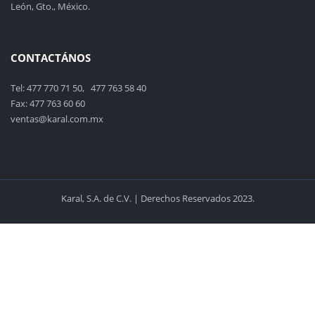
León, Gto., México.
CONTACTÁNOS
Tel: 477 770 71 50, 477 763 58 40
Fax: 477 763 60 60
ventas@karal.com.mx
Karal, S.A. de C.V. | Derechos Reservados 2023.