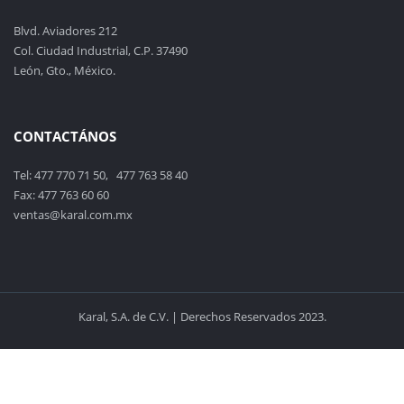
Blvd. Aviadores 212
Col. Ciudad Industrial, C.P. 37490
León, Gto., México.
CONTACTÁNOS
Tel: 477 770 71 50, 477 763 58 40
Fax: 477 763 60 60
ventas@karal.com.mx
Karal, S.A. de C.V. | Derechos Reservados 2023.