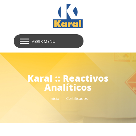
ABRIR MENU
Karal :: Reactivos
Analíticos
Inicio
Certificados