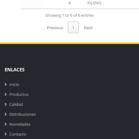
6
XILENO
Showing 1 to 6 of 6 entries
Previous
1
Next
ENLACES
Inicio
Productos
Calidad
Distribuciones
Novedades
Contacto