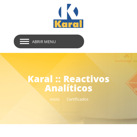
ABRIR MENU
Karal :: Reactivos
Analíticos
Inicio
Certificados