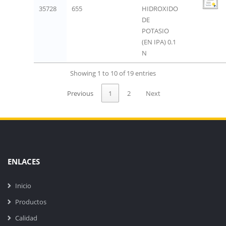
35728
655
HIDROXIDO
DE
POTASIO
(EN IPA) 0.1
N
Showing 1 to 10 of 19 entries
Previous
1
2
Next
ENLACES
Inicio
Productos
Calidad