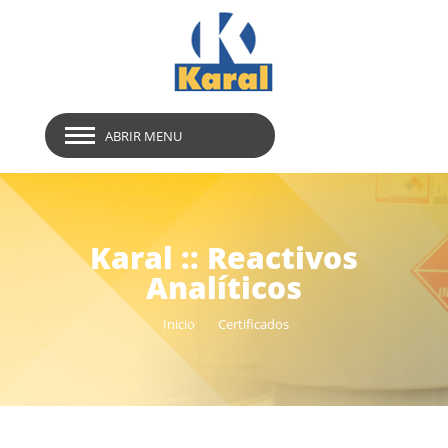
ABRIR MENU
Karal :: Reactivos
Analíticos
Inicio
Certificados