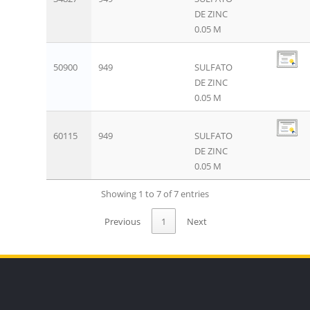
DE ZINC
0.05 M
50900
949
SULFATO
DE ZINC
0.05 M
60115
949
SULFATO
DE ZINC
0.05 M
Showing 1 to 7 of 7 entries
Previous
1
Next