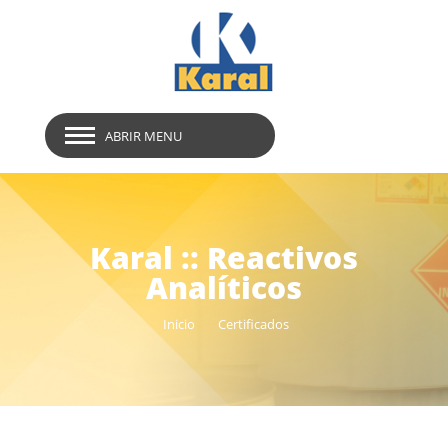
ABRIR MENU
Karal :: Reactivos
Analíticos
Inicio
Certificados