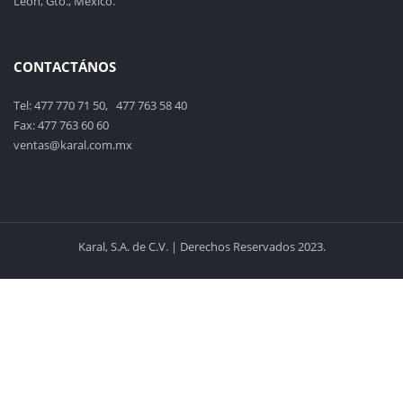
León, Gto., México.
CONTACTÁNOS
Tel: 477 770 71 50, 477 763 58 40
Fax: 477 763 60 60
ventas@karal.com.mx
Karal, S.A. de C.V. | Derechos Reservados 2023.