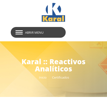
ABRIR MENU
Karal :: Reactivos
Analíticos
Inicio
Certificados