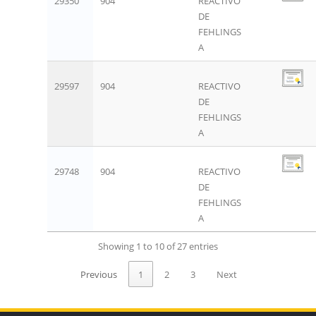
29350
904
REACTIVO
DE
FEHLINGS
A
29597
904
REACTIVO
DE
FEHLINGS
A
29748
904
REACTIVO
DE
FEHLINGS
A
Showing 1 to 10 of 27 entries
Previous
1
2
3
Next