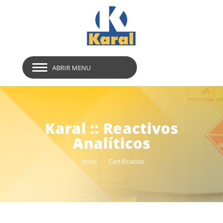
ABRIR MENU
Karal :: Reactivos
Analíticos
Inicio
Certificados