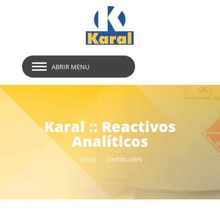
ABRIR MENU
Karal :: Reactivos
Analíticos
Inicio
Certificados