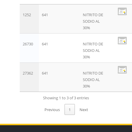
1252
641
NITRITO DE
SODIO AL
30%
26730
641
NITRITO DE
SODIO AL
30%
27362
641
NITRITO DE
SODIO AL
30%
Showing 1 to 3 of 3 entries
Previous
1
Next