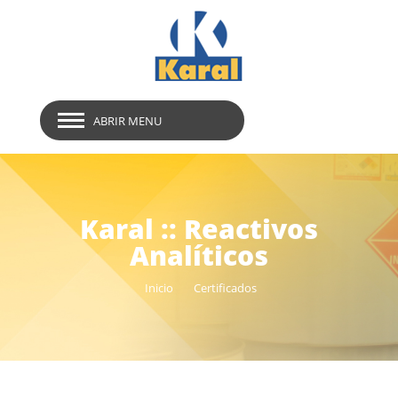
ABRIR MENU
Karal :: Reactivos
Analíticos
Inicio
Certificados