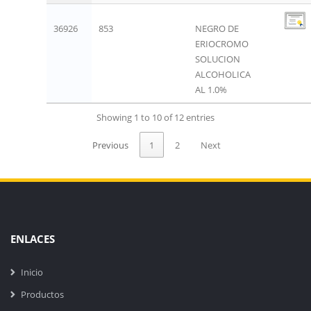
36926
853
NEGRO DE
ERIOCROMO
SOLUCION
ALCOHOLICA
AL 1.0%
Showing 1 to 10 of 12 entries
Previous
1
2
Next
ENLACES
Inicio
Productos