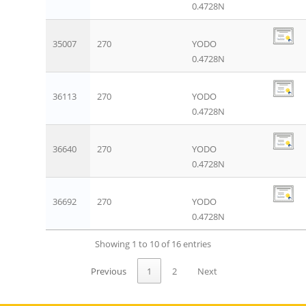
0.4728N
35007
270
YODO
0.4728N
36113
270
YODO
0.4728N
36640
270
YODO
0.4728N
36692
270
YODO
0.4728N
Showing 1 to 10 of 16 entries
Previous
1
2
Next