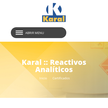
ABRIR MENU
Karal :: Reactivos
Analíticos
Inicio
Certificados