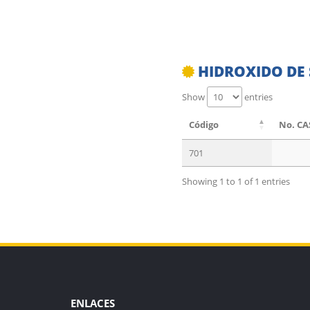
HIDROXIDO DE 
Show
entries
Código
No. CA
701
Showing 1 to 1 of 1 entries
ENLACES