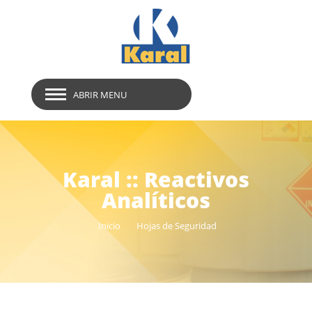
ABRIR MENU
Karal :: Reactivos
Analíticos
Inicio
Hojas de Seguridad