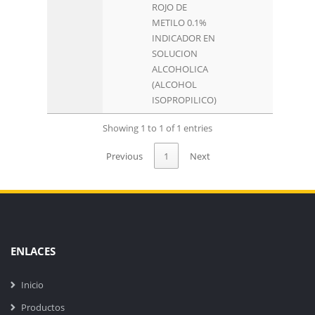
ROJO DE
METILO 0.1%
INDICADOR EN
SOLUCION
ALCOHOLICA
(ALCOHOL
ISOPROPILICO)
Showing 1 to 1 of 1 entries
Previous
1
Next
ENLACES
Inicio
Productos