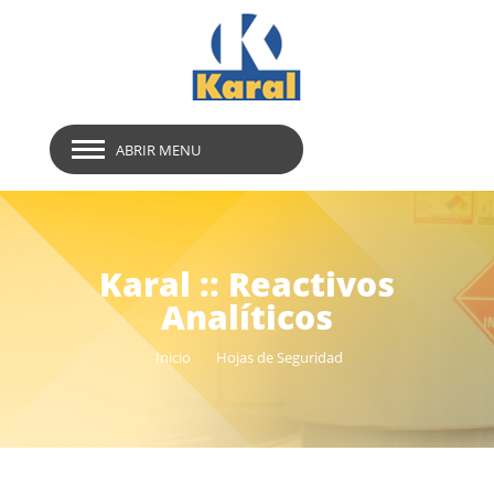
ABRIR MENU
Karal :: Reactivos
Analíticos
Inicio
Hojas de Seguridad