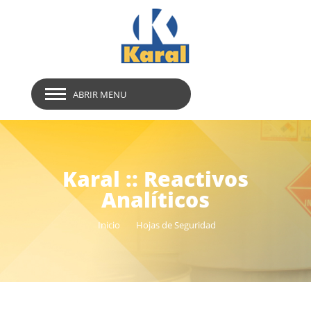
ABRIR MENU
Karal :: Reactivos
Analíticos
Inicio
Hojas de Seguridad