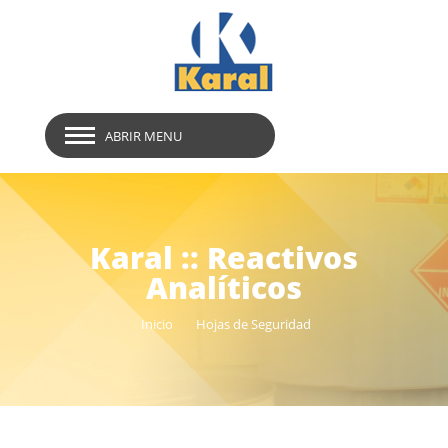
ABRIR MENU
Karal :: Reactivos
Analíticos
Inicio
Hojas de Seguridad