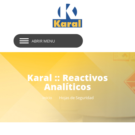
ABRIR MENU
Karal :: Reactivos
Analíticos
Inicio
Hojas de Seguridad