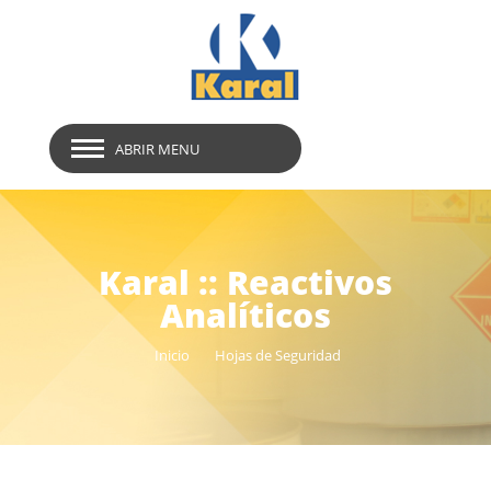
ABRIR MENU
Karal :: Reactivos
Analíticos
Inicio
Hojas de Seguridad