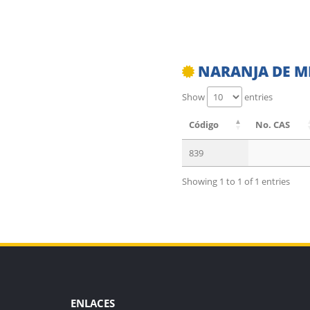
NARANJA DE ME
Show
entries
Código
No. CAS
839
Showing 1 to 1 of 1 entries
ENLACES