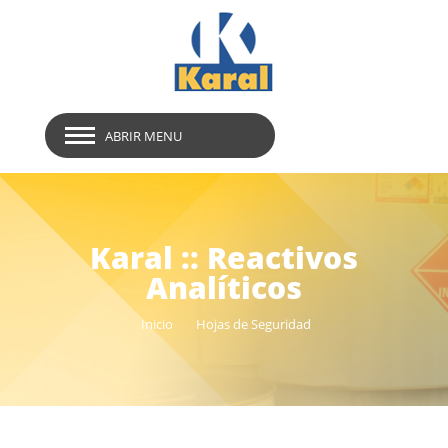
ABRIR MENU
Karal :: Reactivos
Analíticos
Inicio
Hojas de Seguridad