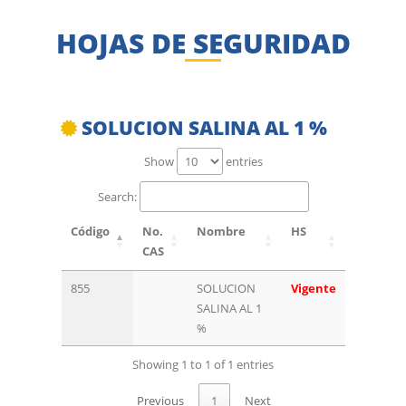
HOJAS DE SEGURIDAD
SOLUCION SALINA AL 1 %
Show
entries
Search:
Código
No.
Nombre
HS
CAS
855
SOLUCION
Vigente
SALINA AL 1
%
Showing 1 to 1 of 1 entries
Previous
1
Next