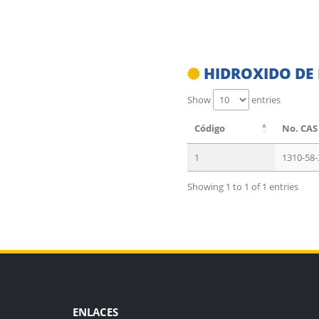
HIDROXIDO DE 
Show
entries
Código
No. CAS
1
1310-58-
Showing 1 to 1 of 1 entries
ENLACES