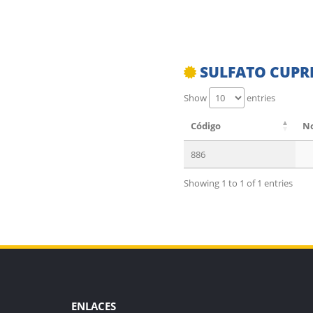
SULFATO CUPRI
Show
entries
Código
No
886
Showing 1 to 1 of 1 entries
ENLACES