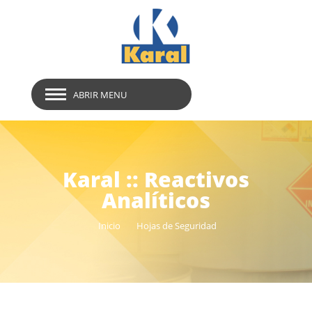
ABRIR MENU
Karal :: Reactivos
Analíticos
Inicio
Hojas de Seguridad