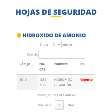
HOJAS DE SEGURIDAD
HIDROXIDO DE AMONIO
Show
entries
Search:
Código
No.
Nombre
HS
CAS
3010
1336-
HIDROXIDO
Vigente
21-6
DE AMONIO
Showing 1 to 1 of 1 entries
Previous
1
Next