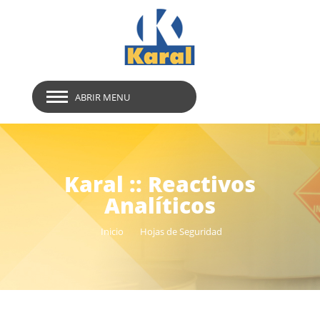
ABRIR MENU
Karal :: Reactivos
Analíticos
Inicio
Hojas de Seguridad