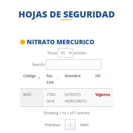
HOJAS DE SEGURIDAD
NITRATO MERCURICO
Show
entries
Search:
Código
No.
Nombre
HS
CAS
8002
7783-
NITRATO
Vigente
34-8
MERCURICO
Showing 1 to 1 of 1 entries
Previous
1
Next