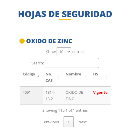
HOJAS DE SEGURIDAD
OXIDO DE ZINC
Show
entries
Search:
Código
No.
Nombre
HS
CAS
4091
1314-
OXIDO DE
Vigente
13-2
ZINC
Showing 1 to 1 of 1 entries
Previous
1
Next