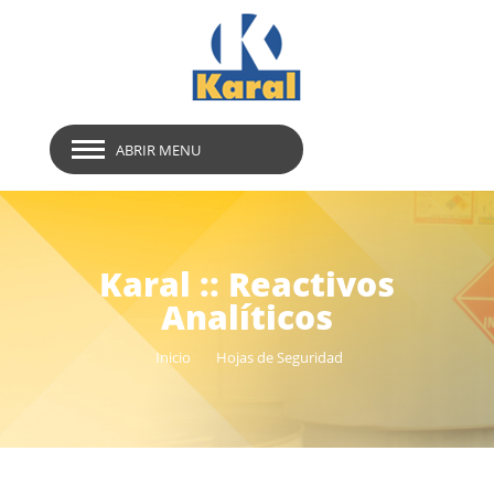
ABRIR MENU
Karal :: Reactivos
Analíticos
Inicio
Hojas de Seguridad