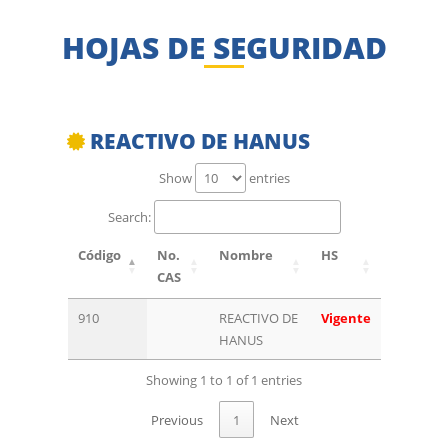
HOJAS DE SEGURIDAD
REACTIVO DE HANUS
Show
entries
Search:
Código
No.
Nombre
HS
CAS
910
REACTIVO DE
Vigente
HANUS
Showing 1 to 1 of 1 entries
Previous
1
Next