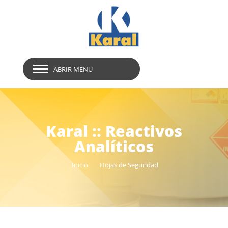
ABRIR MENU
Karal :: Reactivos
Analíticos
Inicio
Hojas de Seguridad