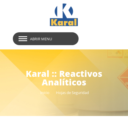
ABRIR MENU
Karal :: Reactivos
Analíticos
Inicio
Hojas de Seguridad