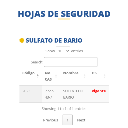
HOJAS DE SEGURIDAD
SULFATO DE BARIO
Show
entries
Search:
Código
No.
Nombre
HS
CAS
2023
7727-
SULFATO DE
Vigente
43-7
BARIO
Showing 1 to 1 of 1 entries
Previous
1
Next