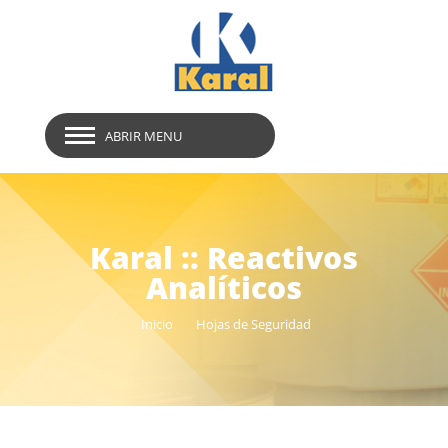
ABRIR MENU
Karal :: Reactivos
Analíticos
Inicio
Hojas de Seguridad