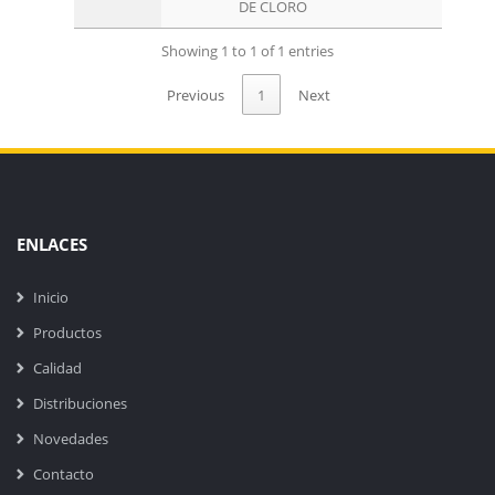
DE CLORO
Showing 1 to 1 of 1 entries
Previous
1
Next
ENLACES
Inicio
Productos
Calidad
Distribuciones
Novedades
Contacto