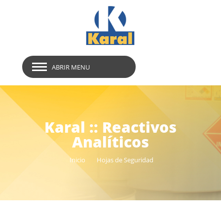
ABRIR MENU
Karal :: Reactivos
Analíticos
Inicio
Hojas de Seguridad