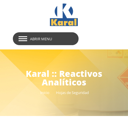
ABRIR MENU
Karal :: Reactivos
Analíticos
Inicio
Hojas de Seguridad