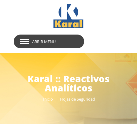
ABRIR MENU
Karal :: Reactivos
Analíticos
Inicio
Hojas de Seguridad