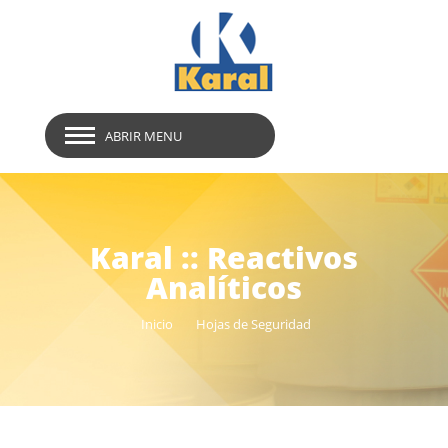
ABRIR MENU
Karal :: Reactivos
Analíticos
Inicio
Hojas de Seguridad