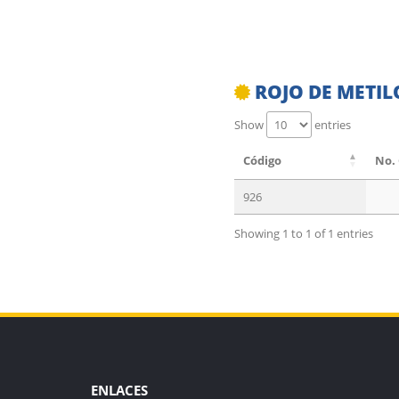
ROJO DE METILO
Show
entries
Código
No.
926
Showing 1 to 1 of 1 entries
ENLACES