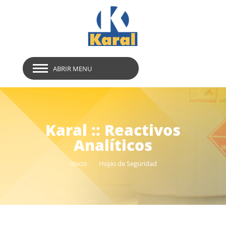
ABRIR MENU
Karal :: Reactivos
Analíticos
Inicio
Hojas de Seguridad