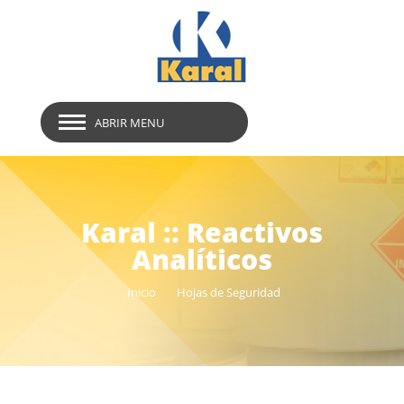
ABRIR MENU
Karal :: Reactivos
Analíticos
Inicio
Hojas de Seguridad