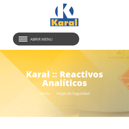
ABRIR MENU
Karal :: Reactivos
Analíticos
Inicio
Hojas de Seguridad