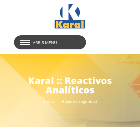
ABRIR MENU
Karal :: Reactivos
Analíticos
Inicio
Hojas de Seguridad