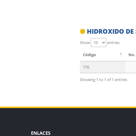
HIDROXIDO DE 
Show
entries
Código
No.
776
Showing 1 to 1 of 1 entries
ENLACES