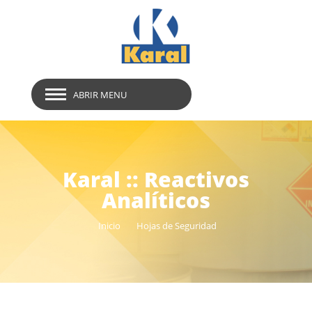
ABRIR MENU
Karal :: Reactivos
Analíticos
Inicio
Hojas de Seguridad