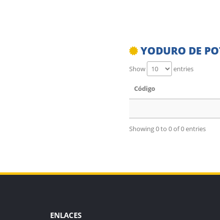
YODURO DE POT
Show
entries
Código
Showing 0 to 0 of 0 entries
ENLACES