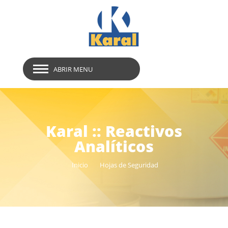
ABRIR MENU
Karal :: Reactivos
Analíticos
Inicio
Hojas de Seguridad