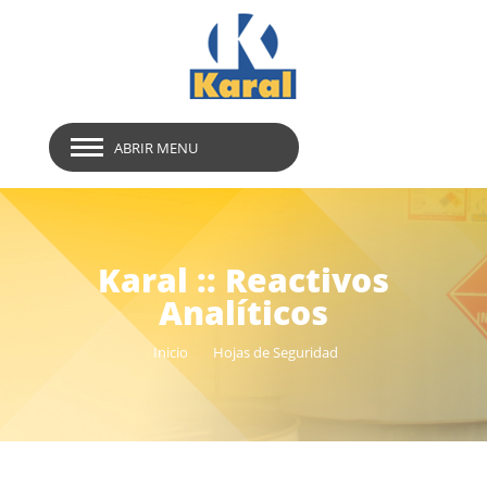
ABRIR MENU
Karal :: Reactivos
Analíticos
Inicio
Hojas de Seguridad