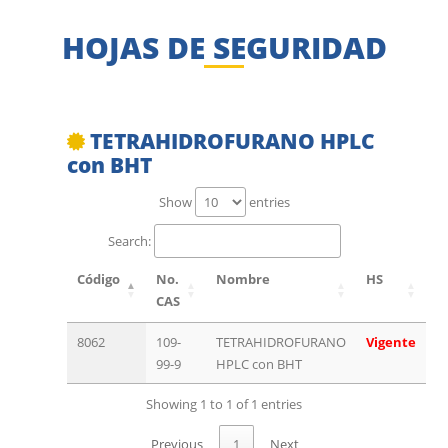
HOJAS DE SEGURIDAD
TETRAHIDROFURANO HPLC
con BHT
Show
entries
Search:
Código
No.
Nombre
HS
CAS
8062
109-
TETRAHIDROFURANO
Vigente
99-9
HPLC con BHT
Showing 1 to 1 of 1 entries
Previous
1
Next