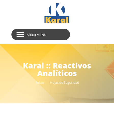
ABRIR MENU
Karal :: Reactivos
Analíticos
Inicio
Hojas de Seguridad